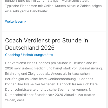
hundert Euro bis hin zu fünfstelligen Monatsumsätzen. 1.
Typische Einnahmen mit Online-Kursen Aktuelle Zahlen zeigen
eine sehr große Bandbreite:
Wie
Weiterlesen »
viel
verdient
man
Coach Verdienst pro Stunde in
mit
Deutschland 2026
einem
Online-
Coaching
/
Heimbildungsstätte
Videokurs
Der Verdienst eines Coaches pro Stunde in Deutschland ist
2026?
2026 sehr unterschiedlich und hängt stark von Spezialisierung,
Erfahrung und Zielgruppe ab. Anders als in klassischen
Berufen gibt es keine feste Gebührenordnung – Coaches
können ihre Preise frei festlegen. Dennoch lassen sich klare
Durchschnittswerte und typische Spannen erkennen. 1.
Durchschnittlicher Stundensatz 2026 Aktuelle Marktdaten
zeigen, dass