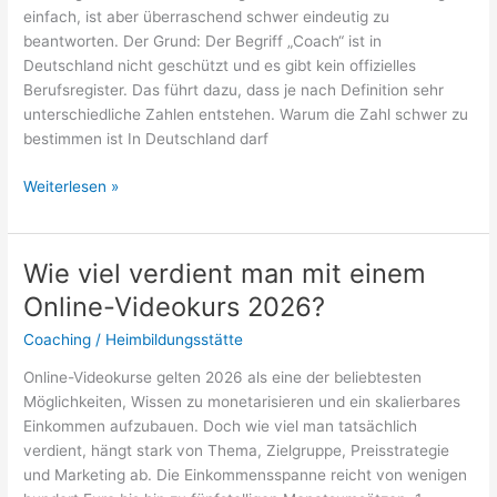
einfach, ist aber überraschend schwer eindeutig zu
Beratung
beantworten. Der Grund: Der Begriff „Coach“ ist in
rechnet
Deutschland nicht geschützt und es gibt kein offizielles
Berufsregister. Das führt dazu, dass je nach Definition sehr
unterschiedliche Zahlen entstehen. Warum die Zahl schwer zu
bestimmen ist In Deutschland darf
Wie
Weiterlesen »
viele
Coaches
gibt
Wie viel verdient man mit einem
es
Online-Videokurs 2026?
in
Deutschland
Coaching
/
Heimbildungsstätte
2026?
Online-Videokurse gelten 2026 als eine der beliebtesten
Möglichkeiten, Wissen zu monetarisieren und ein skalierbares
Einkommen aufzubauen. Doch wie viel man tatsächlich
verdient, hängt stark von Thema, Zielgruppe, Preisstrategie
und Marketing ab. Die Einkommensspanne reicht von wenigen