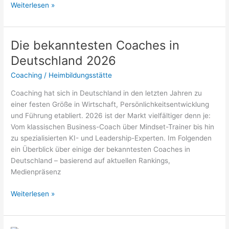
Coach
Weiterlesen »
Verdienst
pro
Stunde
Die bekanntesten Coaches in
in
Deutschland 2026
Deutschland
2026
Coaching
/
Heimbildungsstätte
Coaching hat sich in Deutschland in den letzten Jahren zu
einer festen Größe in Wirtschaft, Persönlichkeitsentwicklung
und Führung etabliert. 2026 ist der Markt vielfältiger denn je:
Vom klassischen Business-Coach über Mindset-Trainer bis hin
zu spezialisierten KI- und Leadership-Experten. Im Folgenden
ein Überblick über einige der bekanntesten Coaches in
Deutschland – basierend auf aktuellen Rankings,
Medienpräsenz
Die
Weiterlesen »
bekanntesten
Coaches
in