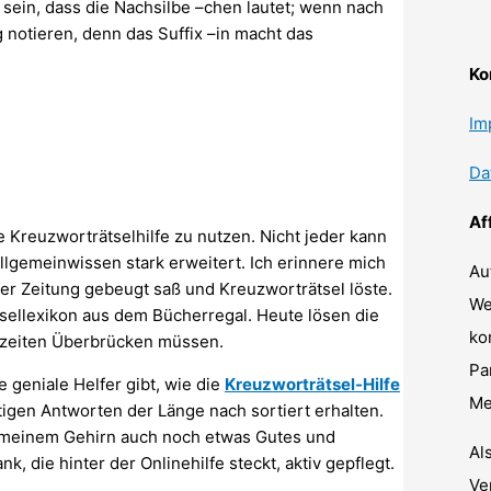
r sein, dass die Nachsilbe –chen lautet; wenn nach
g notieren, denn das Suffix –in macht das
Ko
Im
Da
Af
 Kreuzworträtselhilfe zu nutzen. Nicht jeder kann
llgemeinwissen stark erweitert. Ich erinnere mich
Au
r Zeitung gebeugt saß und Kreuzworträtsel löste.
We
tsellexikon aus dem Bücherregal. Heute lösen die
ko
ezeiten Überbrücken müssen.
Pa
e geniale Helfer gibt, wie die
Kreuzworträtsel-Hilfe
Me
htigen Antworten der Länge nach sortiert erhalten.
h meinem Gehirn auch noch etwas Gutes und
Al
 die hinter der Onlinehilfe steckt, aktiv gepflegt.
Ve