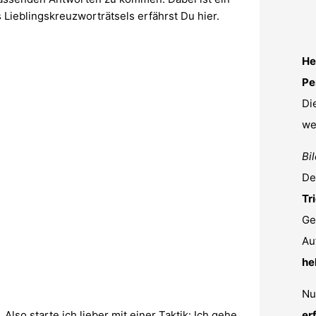
 Lieblingskreuzworträtsels erfährst Du hier.
He
Pe
Di
we
Bi
De
Tr
Ge
Au
he
Nu
Also starte ich lieber mit einer Taktik: Ich gehe
er