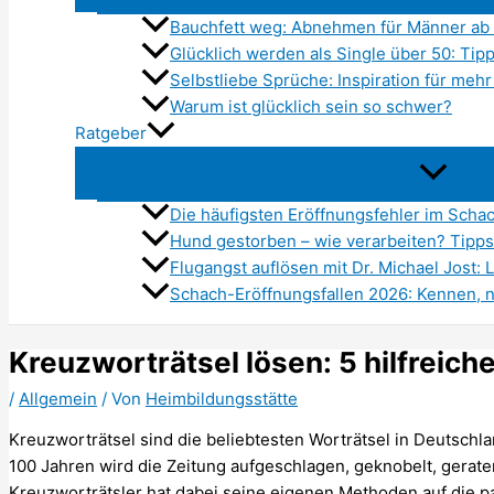
Bauchfett weg: Abnehmen für Männer ab 
Glücklich werden als Single über 50: Tipp
Selbstliebe Sprüche: Inspiration für meh
Warum ist glücklich sein so schwer?
Ratgeber
Die häufigsten Eröffnungsfehler im Scha
Hund gestorben – wie verarbeiten? Tipp
Flugangst auflösen mit Dr. Michael Jost: 
Schach-Eröffnungsfallen 2026: Kennen, 
Kreuzworträtsel lösen: 5 hilfreiche
/
Allgemein
/ Von
Heimbildungsstätte
Kreuzworträtsel sind die beliebtesten Worträtsel in Deutschlan
100 Jahren wird die Zeitung aufgeschlagen, geknobelt, gerat
Kreuzworträtsler hat dabei seine eigenen Methoden auf die 