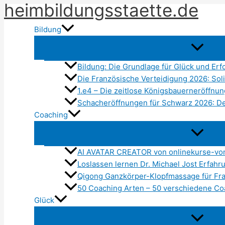
heimbildungsstaette.de
Zum
Inhalt
Bildung
springen
Bildung: Die Grundlage für Glück und Erf
Die Französische Verteidigung 2026: Soli
1.e4 – Die zeitlose Königsbauerneröffnu
Schacheröffnungen für Schwarz 2026: Der
Coaching
AI AVATAR CREATOR von onlinekurse-von
Loslassen lernen Dr. Michael Jost Erfahr
Qigong Ganzkörper-Klopfmassage für Fra
50 Coaching Arten – 50 verschiedene Co
Glück