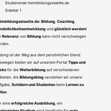
imbildungsstaette.de:
Bildung
,
Coaching
,
rsönlichkeitsentwicklung
und
glücklich werden!
e
Relevanz
von
Bildung
kann nicht verschwiegen
rden.
ldung ist der Weg aus dem persönlichen Elend.
swegen bieten wir auf unserem Portal
Tipps und
icks
für die
Weiterbildung
auf verschiedenen
bieten. Als
Bildungsblog
verstehen wir unsere
fgabe,
Schülern und Studenten
beim
Lernen zu
lfen
.
r eine
erfolgreiche Ausbildung
, ein
folgreiches Studium
wird langfristig für
gute