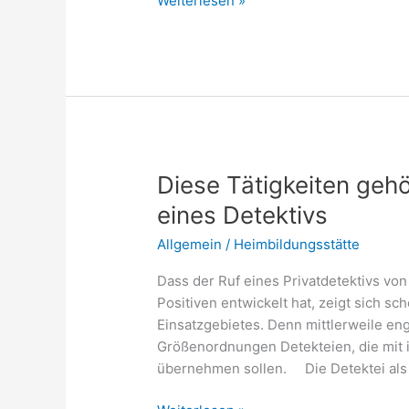
Weiterlesen »
weiterentwickeln
mit
Hilfe
von
Hörbüchern
Diese Tätigkeiten ge
eines Detektivs
Allgemein
/
Heimbildungsstätte
Dass der Ruf eines Privatdetektivs von
Positiven entwickelt hat, zeigt sich sch
Einsatzgebietes. Denn mittlerweile e
Größenordnungen Detekteien, die mit
übernehmen sollen. Die Detektei als