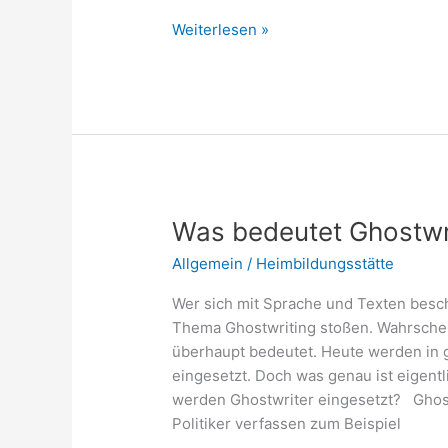
Vor
Weiterlesen »
vielen
Menschen
sprechen:
Wie
macht
man
das?
Was bedeutet Ghostwr
Allgemein
/
Heimbildungsstätte
Wer sich mit Sprache und Texten besch
Thema Ghostwriting stoßen. Wahrscheinli
überhaupt bedeutet. Heute werden in 
eingesetzt. Doch was genau ist eigen
werden Ghostwriter eingesetzt? Ghos
Politiker verfassen zum Beispiel