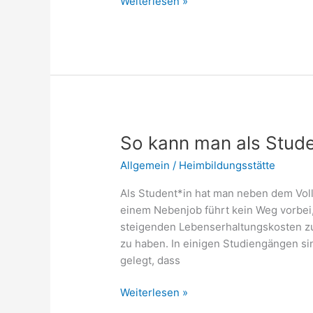
Diese
Weiterlesen »
Tätigkeiten
gehören
zum
Aufgabengebiet
eines
Detektivs
So kann man als Stude
Allgemein
/
Heimbildungsstätte
Als Student*in hat man neben dem Vollz
einem Nebenjob führt kein Weg vorbei,
steigenden Lebenserhaltungskosten zu 
zu haben. In einigen Studiengängen sin
gelegt, dass
So
Weiterlesen »
kann