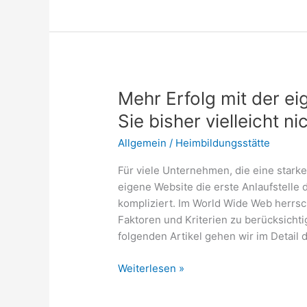
fürs
schöne
und
effektive
Homeoffice
Mehr Erfolg mit der e
Sie bisher vielleicht n
Allgemein
/
Heimbildungsstätte
Für viele Unternehmen, die eine starke
eigene Website die erste Anlaufstelle 
kompliziert. Im World Wide Web herrsch
Faktoren und Kriterien zu berücksichti
folgenden Artikel gehen wir im Detail 
Mehr
Weiterlesen »
Erfolg
mit