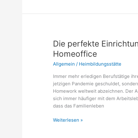
als
Detektiv,
in
einer
Detektei
Die perfekte Einrichtu
Homeoffice
Allgemein
/
Heimbildungsstätte
Immer mehr erledigen Berufstätige ihre
jetzigen Pandemie geschuldet, sondern
Homework weltweit abzeichnen. Der All
sich immer häufiger mit dem Arbeitslebe
dass das Familienleben
Die
Weiterlesen »
perfekte
Einrichtung